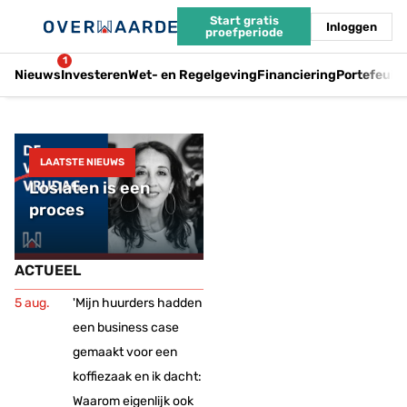
Start gratis
Inloggen
proefperiode
1
Nieuws
Investeren
Wet- en Regelgeving
Financiering
Portefeuil
LAATSTE NIEUWS
Loslaten is een
proces
ACTUEEL
'Mijn huurders hadden
een business case
gemaakt voor een
koffiezaak en ik dacht:
Waarom eigenlijk ook