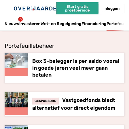
Start gratis
Inloggen
proefperiode
3
Nieuws
Investeren
Wet- en Regelgeving
Financiering
Portefeuil
Portefeuillebeheer
Box 3-belegger is per saldo vooral
in goede jaren veel meer gaan
betalen
Vastgoedfonds biedt
GESPONSORD
alternatief voor direct eigendom