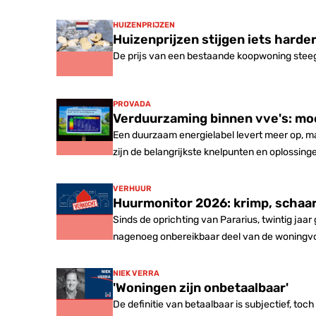
HUIZENPRIJZEN
Huizenprijzen stijgen iets harde
De prijs van een bestaande koopwoning stee
PROVADA
Verduurzaming binnen vve's: m
Een duurzaam energielabel levert meer op, m
zijn de belangrijkste knelpunten en oplossin
VERHUUR
Huurmonitor 2026: krimp, schaar
Sinds de oprichting van Pararius, twintig ja
nagenoeg onbereikbaar deel van de woningv
NIEK VERRA
'Woningen zijn onbetaalbaar'
De definitie van betaalbaar is subjectief, t