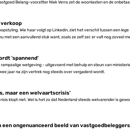
. Vastgoed Belang-voorzitter Niek Verra zet de woonlasten en de onbeta
e verkoop
koopstyling. Wie haar volgt op Linkedin, ziet het verschil tussen een le
nu met een aanvullend stuk want, zoals ze zelf zei: er valt nog zoveel m
ordt 'spannend'
n rampzalige wetgeving - uitgevoerd met behulp en steun van ministerie
e jaar na zijn vertrek nog steeds over vergaderd wordt.
, maar een welvaartscrisis'
sis klopt niet. Wel is het zo dat Nederland steeds welvarender is gewo
ben een ongenuanceerd beeld van vastgoedbeleggers