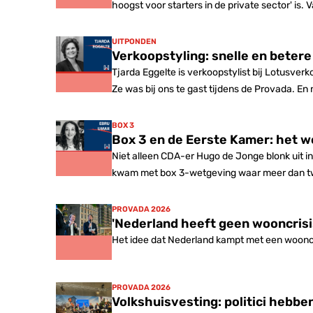
hoogst voor starters in de private sector' is
UITPONDEN
Verkoopstyling: snelle en beter
Tjarda Eggelte is verkoopstylist bij Lotusver
Ze was bij ons te gast tijdens de Provada. En 
BOX 3
Box 3 en de Eerste Kamer: het w
Niet alleen CDA-er Hugo de Jonge blonk uit i
kwam met box 3-wetgeving waar meer dan twe
PROVADA 2026
'Nederland heeft geen wooncrisis
Het idee dat Nederland kampt met een wooncri
PROVADA 2026
Volkshuisvesting: politici heb