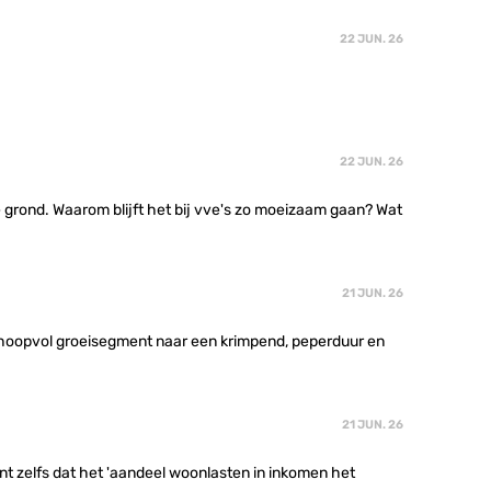
22 JUN. 26
22 JUN. 26
grond. Waarom blijft het bij vve's zo moeizaam gaan? Wat
21 JUN. 26
n hoopvol groeisegment naar een krimpend, peperduur en
21 JUN. 26
nt zelfs dat het 'aandeel woonlasten in inkomen het