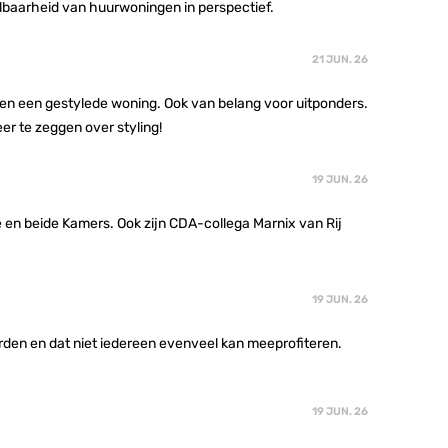
albaarheid van huurwoningen in perspectief.
21 JUN. 26
ge en een gestylede woning. Ook van belang voor uitponders.
eer te zeggen over styling!
19 JUN. 26
 en beide Kamers. Ook zijn CDA-collega Marnix van Rij
19 JUN. 26
rden en dat niet iedereen evenveel kan meeprofiteren.
19 JUN. 26