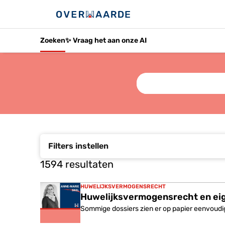
Zoeken
✨ Vraag het aan onze AI
Typ hier wat je wilt vin
Filters instellen
1594 resultaten
HUWELIJKSVERMOGENSRECHT
Huwelijksvermogensrecht en ei
Sommige dossiers zien er op papier eenvoudig