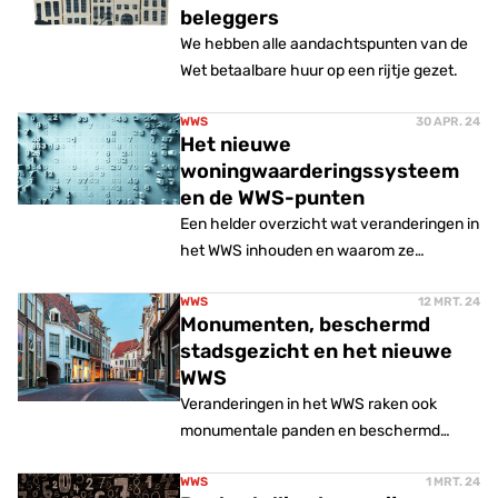
beleggers
We hebben alle aandachtspunten van de
Wet betaalbare huur op een rijtje gezet.
WWS
30 APR. 24
Het nieuwe
woningwaarderingssysteem
en de WWS-punten
Een helder overzicht wat veranderingen in
het WWS inhouden en waarom ze
belangrijk zijn voor vastgoedbeleggers.
WWS
12 MRT. 24
Monumenten, beschermd
stadsgezicht en het nieuwe
WWS
Veranderingen in het WWS raken ook
monumentale panden en beschermd
stadsgezicht. We spraken advocaat
Özmen Kenç van IJzer advocaten.
WWS
1 MRT. 24