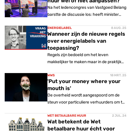
huur wel of niet aanpassen?
bij IJzer advocaten, geeft antwoord.
Na het ledencongres van Vastgoed Belang
barstte de discussie los: heeft minister
Mona Keijzer nou wél of niet de Tweede
Kamer nodig om de Wet betaalbare huur
ENERGIELABEL
8 AUG. 25
Wanneer zijn de nieuwe regels
aan te passen en de voor verhuurders zo
over energielabels van
hoognodige verlichting te brengen?
toepassing?
Regels zijn bedoeld om het leven
makkelijker te maken maar in de praktijk
blijkt telkens weer het tegenovergestelde.
Hoe meer regels hoe onduidelijker de
WWS
18 MRT. 25
'Put your money where your
interpretatie. Dus hoe zit het nou? Zijn de
mouth is'
nieuwe regels in het WWS over
De overheid wordt aangespoord om de
energielabels ook van toepassing bij de
steun voor particuliere verhuurders om te
toetsing van de aanvangshuurprijs vóór 1
zetten in daden, zodat de woningbouw
juli 2024?
effectief kan worden gestimuleerd.
WET BETAALBARE HUUR
2 JUL. 24
Wat betekent de Wet
betaalbare huur écht voor