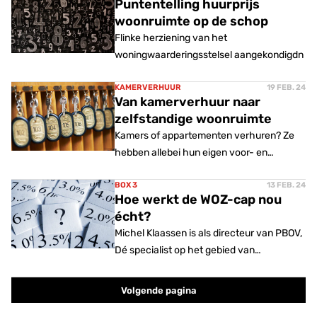
Puntentelling huurprijs
woonruimte op de schop
Flinke herziening van het
woningwaarderingsstelsel aangekondigdn
KAMERVERHUUR
19 FEB. 24
Van kamerverhuur naar
zelfstandige woonruimte
Kamers of appartementen verhuren? Ze
hebben allebei hun eigen voor- en
nadelen. Esther Dekker licht het toe.
BOX 3
13 FEB. 24
Hoe werkt de WOZ-cap nou
écht?
Michel Klaassen is als directeur van PBOV,
Dé specialist op het gebied van
woningwaardering. Hij legt uit hoe de
WOZ- cap écht werkt.
Volgende pagina