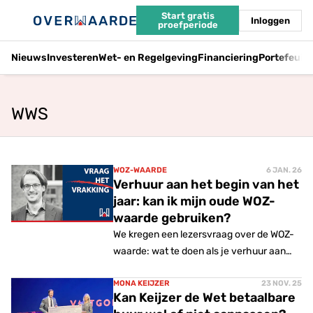
Start gratis
Inloggen
proefperiode
Nieuws
Investeren
Wet- en Regelgeving
Financiering
Portefeuil
WWS
WOZ-WAARDE
6 JAN. 26
Verhuur aan het begin van het
jaar: kan ik mijn oude WOZ-
waarde gebruiken?
We kregen een lezersvraag over de WOZ-
waarde: wat te doen als je verhuur aan
het begin van het jaar ingaat? Welke
waarde moet je dan berekenen voor de
MONA KEIJZER
23 NOV. 25
Kan Keijzer de Wet betaalbare
puntentelling. Laurens Vrakking, advocaat