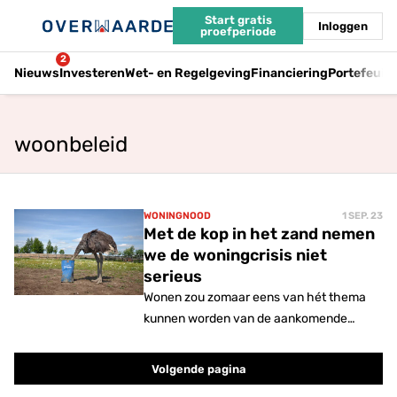
Start gratis
Inloggen
proefperiode
2
Nieuws
Investeren
Wet- en Regelgeving
Financiering
Portefeuil
woonbeleid
WONINGNOOD
1 SEP. 23
Met de kop in het zand nemen
we de woningcrisis niet
serieus
Wonen zou zomaar eens van hét thema
kunnen worden van de aankomende
verkiezingen, schrijft Edward Touw, die tot
22 november voor Overwaar.de schrijft.
Volgende pagina