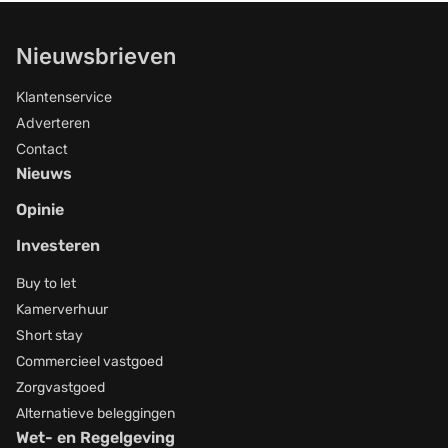
2029 gelden, twee jaar langer dan eerder
voorgesteld. Maximum geldt ongeacht
Nieuwsbrieven
afspraken in huurcontract Volgens
Klantenservice
Adverteren
Contact
Nieuws
Opinie
Investeren
Buy to let
Kamerverhuur
Short stay
Commercieel vastgoed
Zorgvastgoed
Alternatieve beleggingen
Wet- en Regelgeving