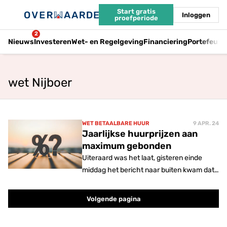
Start gratis
Inloggen
proefperiode
2
Nieuws
Investeren
Wet- en Regelgeving
Financiering
Portefeuil
wet Nijboer
WET BETAALBARE HUUR
9 APR. 24
Jaarlijkse huurprijzen aan
maximum gebonden
Uiteraard was het laat, gisteren einde
middag het bericht naar buiten kwam dat
de Tweede Kamer het wetsvoorstel van
minister De Jonge steunt de huurprijzen in
Volgende pagina
de vrije sector tot een maximum te
beperken. Dit amendement zal tot 1 mei