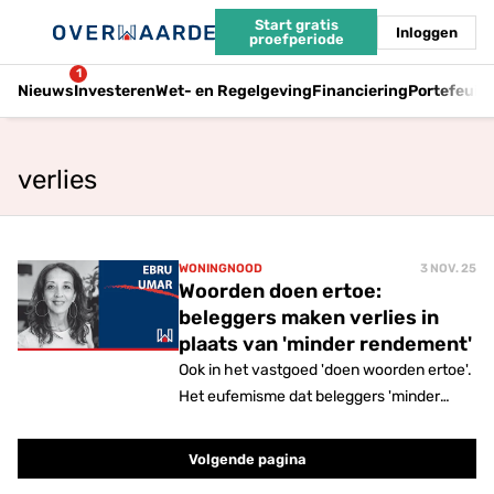
Start gratis
Inloggen
proefperiode
1
Nieuws
Investeren
Wet- en Regelgeving
Financiering
Portefeuil
verlies
WONINGNOOD
3 NOV. 25
Woorden doen ertoe:
beleggers maken verlies in
plaats van 'minder rendement'
Ook in het vastgoed 'doen woorden ertoe'.
Het eufemisme dat beleggers 'minder
rendement' zouden maken, kan naar de
prullenbak. Het wordt tijd om te zeggen
Volgende pagina
waar het op slaat: beleggers maken