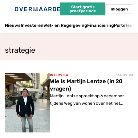
Start gratis
Inloggen
proefperiode
Nieuws
Investeren
Wet- en Regelgeving
Financiering
Portefeuil
strategie
INTERVIEW
13 NOV. 24
Wie is Martijn Lentze (in 20
vragen)
Martijn Lentze spreekt op 6 december
tijdens Weg van wonen over het het
splitsen en optoppen van woningen. Maar
wie is hij?