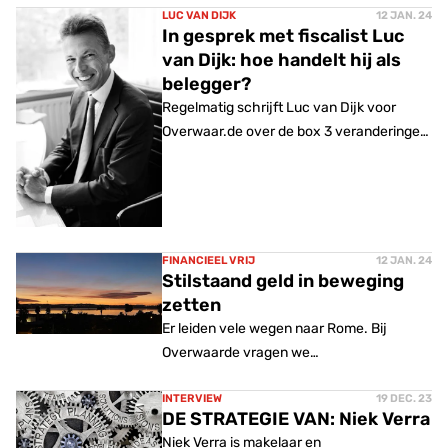
LUC VAN DIJK
12 JAN. 24
In gesprek met fiscalist Luc
van Dijk: hoe handelt hij als
belegger?
Regelmatig schrijft Luc van Dijk voor
Overwaar.de over de box 3 veranderingen.
Maar hoe anticipeert hij daar zelf als
belegger op?
FINANCIEEL VRIJ
12 JAN. 24
Stilstaand geld in beweging
zetten
Er leiden vele wegen naar Rome. Bij
Overwaarde vragen we
vastgoedondernemers naar hun strategie.
Deze week: Heleen Verboom.
INTERVIEW
19 DEC. 23
DE STRATEGIE VAN: Niek Verra
Niek Verra is makelaar en