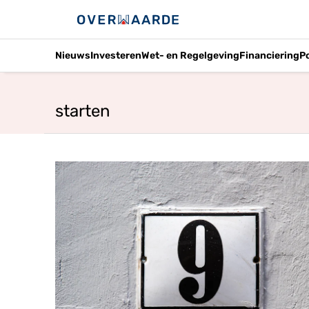
Nieuws
Investeren
Wet- en Regelgeving
Financiering
P
starten