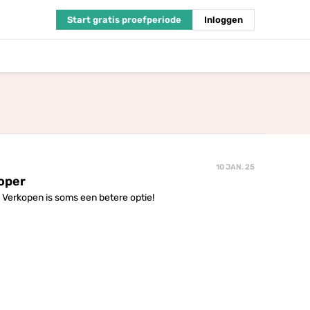
Start gratis proefperiode
Inloggen
10 JAN. 25
koper
. Verkopen is soms een betere optie!