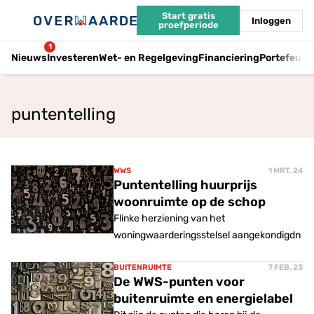
Start gratis
Inloggen
proefperiode
1
Nieuws
Investeren
Wet- en Regelgeving
Financiering
Portefeuil
puntentelling
WWS
1 MRT. 24
Puntentelling huurprijs
woonruimte op de schop
Flinke herziening van het
woningwaarderingsstelsel aangekondigdn
BUITENRUIMTE
7 FEB. 23
De WWS-punten voor
buitenruimte en energielabel