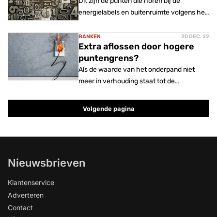
Dit zijn de punten die horen bij de
energielabels en buitenruimte volgens het
nieuwe WWS. Uitknippen en boven je bed
hangen!
BANKEN
20 DEC. 22
Extra aflossen door hogere
puntengrens?
Als de waarde van het onderpand niet
meer in verhouding staat tot de
hypotheek, kunnen banken klanten
mogelijk vragen extra af te lossen.
Volgende pagina
Nieuwsbrieven
Klantenservice
Adverteren
Contact