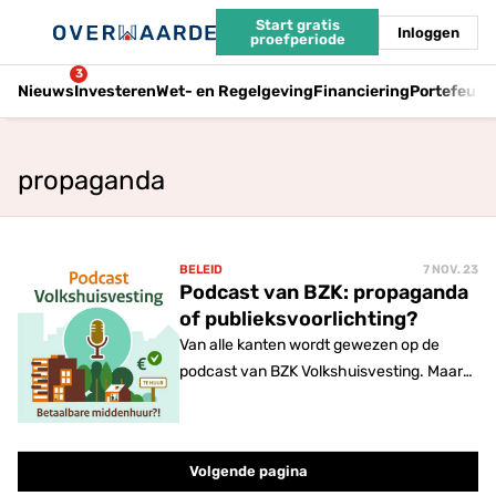
Start gratis
Inloggen
proefperiode
3
Nieuws
Investeren
Wet- en Regelgeving
Financiering
Portefeuil
propaganda
BELEID
7 NOV. 23
Podcast van BZK: propaganda
of publieksvoorlichting?
Van alle kanten wordt gewezen op de
podcast van BZK Volkshuisvesting. Maar
gaat het hier wel om een feitelijke
weergave van zaken?
Volgende pagina