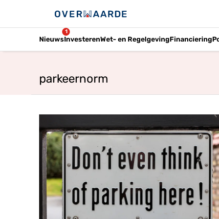
1
Nieuws
Investeren
Wet- en Regelgeving
Financiering
P
parkeernorm