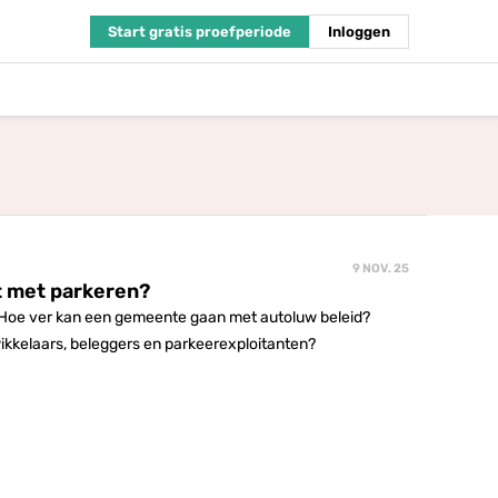
Start gratis proefperiode
Inloggen
9 NOV. 25
t met parkeren?
ng. Hoe ver kan een gemeente gaan met autoluw beleid?
ikkelaars, beleggers en parkeerexploitanten?