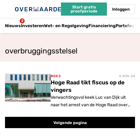
Start gratis
Inloggen
proefperiode
2
Nieuws
Investeren
Wet- en Regelgeving
Financiering
Portefeuil
overbruggingsstelsel
BOX 3
6 JUN. 24
Hoge Raad tikt fiscus op de
vingers
Verwachtingsvol keek Luc van Dijk uit
naar het arrest van de Hoge Raad over
het heffen van belasting op basis van een
forfaitair inkomen.
Volgende pagina