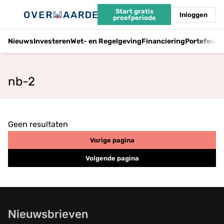
Start gratis
Inloggen
proefperiode
Nieuws
Investeren
Wet- en Regelgeving
Financiering
Portefeuil
nb-2
Geen resultaten
Vorige pagina
Volgende pagina
Nieuwsbrieven