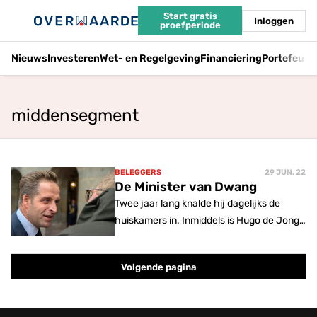
Start gratis
Inloggen
proefperiode
Nieuws
Investeren
Wet- en Regelgeving
Financiering
Portefeuil
middensegment
BELEGGERS
29 JUN. 22
De Minister van Dwang
Twee jaar lang knalde hij dagelijks de
huiskamers in. Inmiddels is Hugo de Jonge
Minister van Wonen. We spreken
professionals over zijn plannen.n
Volgende pagina