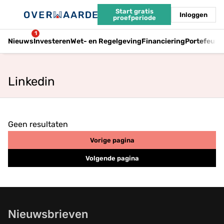
Start gratis
Inloggen
proefperiode
1
Nieuws
Investeren
Wet- en Regelgeving
Financiering
Portefeuil
Linkedin
Geen resultaten
Vorige pagina
Volgende pagina
Nieuwsbrieven