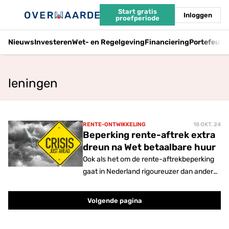
Start gratis
Inloggen
proefperiode
Nieuws
Investeren
Wet- en Regelgeving
Financiering
Portefeuil
leningen
RENTE-ONTWIKKELING
18 OKT. 24
Beperking rente-aftrek extra
dreun na Wet betaalbare huur
Ook als het om de rente-aftrekbeperking
gaat in Nederland rigoureuzer dan andere
EU-landen. En dat terwijl er € 400 miljard
nodig is om woningen te bouwen.
Volgende pagina