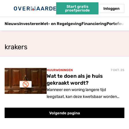
Start gratis
Inloggen
proefperiode
Nieuws
Investeren
Wet- en Regelgeving
Financiering
Portefeuil
krakers
HUURWONINGEN
7 OKT. 25
Wat te doen als je huis
gekraakt wordt?
Wanneer een woning langere tijd
leegstaat, kan deze kwetsbaar worden
voor kraken. Maar mag een leegstaand
pand zomaar gekraakt worden?
Volgende pagina