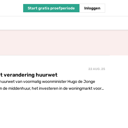
Start gratis proefperiode
Inloggen
22 AUG. 25
ot verandering huurwet
 huurwet van voormalig woonminister Hugo de Jonge
g in de middenhuur, het investeren in de woningmarkt voor
el aantrekkelijker zou maken.'