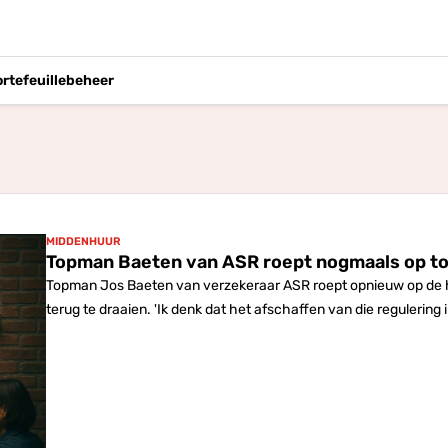
ortefeuillebeheer
MIDDENHUUR
Topman Baeten van ASR roept nogmaals op t
Topman Jos Baeten van verzekeraar ASR roept opnieuw op de
terug te draaien. 'Ik denk dat het afschaffen van die regulerin
Nederlandse, maar ook voor buitenlandse investeerders weer ve