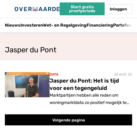
Start gratis
Inloggen
proefperiode
Nieuws
Investeren
Wet- en Regelgeving
Financiering
Portefeuil
Jasper du Pont
DATA
23 AUG. 22
Jasper du Pont: Het is tijd
voor een tegengeluid
Marktpartijen hebben alle reden om
woningmarktdata zo positief mogelijk te
interpreteren. Woningmarktkenner en
cijferfanaat Jasper du Pont wordt daar
Volgende pagina
een beetje 'dwarsig' van. '