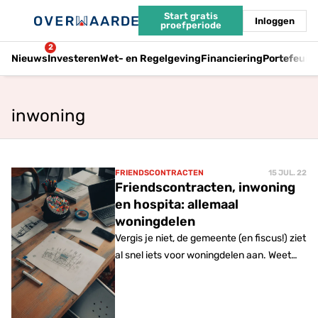
Start gratis
Inloggen
proefperiode
2
Nieuws
Investeren
Wet- en Regelgeving
Financiering
Portefeuil
inwoning
FRIENDSCONTRACTEN
15 JUL. 22
Friendscontracten, inwoning
en hospita: allemaal
woningdelen
Vergis je niet, de gemeente (en fiscus!) ziet
al snel iets voor woningdelen aan. Weet
dus waar je aan begint.