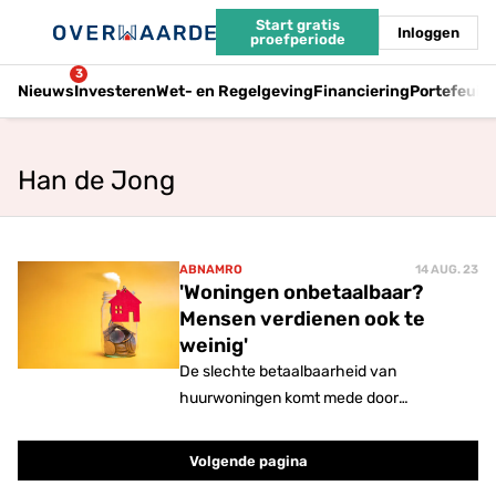
Start gratis
Inloggen
proefperiode
3
Nieuws
Investeren
Wet- en Regelgeving
Financiering
Portefeuil
Han de Jong
ABNAMRO
14 AUG. 23
'Woningen onbetaalbaar?
Mensen verdienen ook te
weinig'
De slechte betaalbaarheid van
huurwoningen komt mede door
achtergebleven inkomensontwikkeling.
Volgende pagina