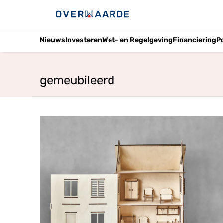
Nieuws
Investeren
Wet- en Regelgeving
Financiering
P
gemeubileerd