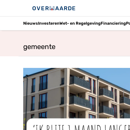
Nieuws
Investeren
Wet- en Regelgeving
Financiering
P
gemeente