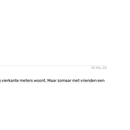
15 JUL. 22
s
nig vierkante meters woont. Maar zomaar met vrienden een