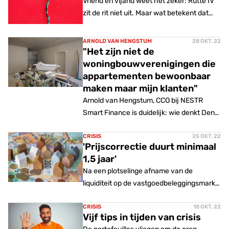
Vriend en vijand weet het zeker: Rutte IV
blogt hoofdredacteur Servaas van der
zit de rit niet uit. Maar wat betekent dat
Laan.
voor de plannen van de minister?
ARNOLD VAN HENGSTUM
28 OKT. 22
"Het zijn niet de
woningbouwverenigingen die
appartementen bewoonbaar
maken maar mijn klanten"
Arnold van Hengstum, CCO bij NESTR
Smart Finance is duidelijk: wie denkt Den
Haag dat de mensen zijn, die woningen
knap en verhuurbaar maken?
CRISIS
25 OKT. 22
'Prijscorrectie duurt minimaal
1,5 jaar'
Na een plotselinge afname van de
liquiditeit op de vastgoedbeleggingsmarkt
duurt de neerwaartse prijscorrectie
minimaal anderhalf jaar.
CRISIS
18 OKT. 22
Vijf tips in tijden van crisis