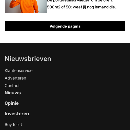
De portefeuilles vliegen om de oren.
500m2 of 50: weet jij nog iemand die
interesse heeft? In woningen? In
verhuurde staat? Nee. Nog niet.
Volgende pagina
Nieuwsbrieven
Klantenservice
Adverteren
Contact
Nieuws
Opinie
Investeren
Buy to let