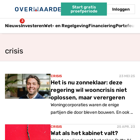
Start gratis
Inloggen
proefperiode
3
Nieuws
Investeren
Wet- en Regelgeving
Financiering
Portefeuil
crisis
CRISIS
23 MEI 25
Het is nu zonneklaar: deze
regering wil wooncrisis niet
oplossen, maar verergeren
Woningcorporaties waren de enige
partijen die door bleven bouwen. En ook zij
worden de nek omgedraaid. Dit kan maar
tot één conclusie leiden: deze regering wil
CRISIS
25 APR. 23
Wat als het kabinet valt?
de wooncrisis helemaal niet oplossen,