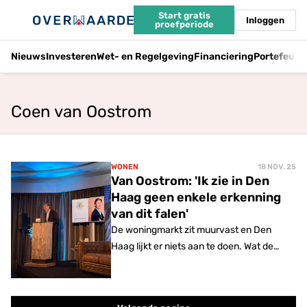
Start gratis
Inloggen
proefperiode
Nieuws
Investeren
Wet- en Regelgeving
Financiering
Portefeuil
Coen van Oostrom
WONEN
18 NOV. 25
Van Oostrom: 'Ik zie in Den
Haag geen enkele erkenning
van dit falen'
De woningmarkt zit muurvast en Den
Haag lijkt er niets aan te doen. Wat de
oplossing is? 'In Nederland is alles
versnipperd met partijen als IVBN en
Neprom. Eerlijk? Ik zie geen oplossing.'