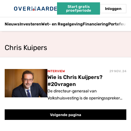
Start gratis
Inloggen
proefperiode
Nieuws
Investeren
Wet- en Regelgeving
Financiering
Portefeuil
Chris Kuipers
INTERVIEW
29 NOV. 24
Wie is Chris Kuijpers?
#20vragen
De directeur-generaal van
Volkshuisvesting is de openingsspreker
van ons event Weg van Wonen op 6
december. Maar wie is hij?
Volgende pagina