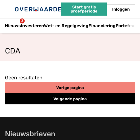
Start gratis
Inloggen
proefperiode
3
Nieuws
Investeren
Wet- en Regelgeving
Financiering
Portefeuil
CDA
Geen resultaten
Vorige pagina
Volgende pagina
Nieuwsbrieven