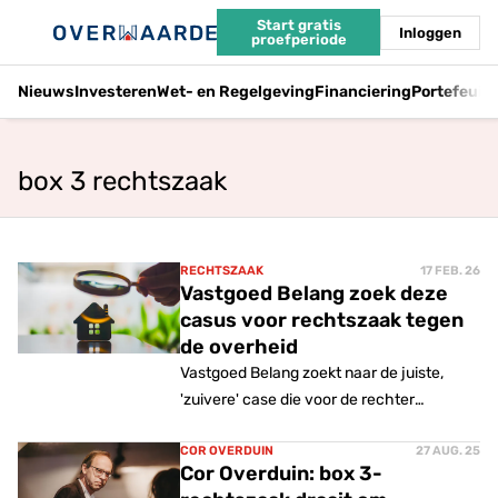
Start gratis
Inloggen
proefperiode
Nieuws
Investeren
Wet- en Regelgeving
Financiering
Portefeuil
box 3 rechtszaak
RECHTSZAAK
17 FEB. 26
Vastgoed Belang zoek deze
casus voor rechtszaak tegen
de overheid
Vastgoed Belang zoekt naar de juiste,
'zuivere' case die voor de rechter
gebracht zal worden om de
onrechtmatigheid van de box 3-heffing
COR OVERDUIN
27 AUG. 25
Cor Overduin: box 3-
moet aantonen. De eisen zijn hoog, het