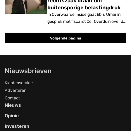
rechtszaak draait om
zoeken gaat door. Maar misschien gaat dit
buitensporige belastingdruk
wel over jou?
In Overwaarde Inside gaat Ebru Umar in
gesprek met fiscalist Cor Overduin over de
lopende rechtszaak tegen de staat
rondom het huidige box 3-stelsel.
Volgende pagina
Overduin legt tijdens de podcast
uitgebreid uit hoe de procedure is
opgebouwd, welke dossiers geselecteerd
worden en welke gevolgen de zaak kan
Nieuwsbrieven
hebben voor particuliere
vastgoedbeleggers.
Klantenservice
Adverteren
Contact
Nieuws
Opinie
Investeren