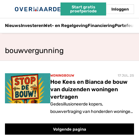
Start gratis
Inloggen
proefperiode
Nieuws
Investeren
Wet- en Regelgeving
Financiering
Portefeuil
bouwvergunning
WONINGBOUW
17 JUL. 25
Hoe Kees en Bianca de bouw
van duizenden woningen
vertragen
Gedesillusioneerde kopers,
bouwvertraging van honderden woningen
en kosten die oplopen tot in de miljoenen.
In Weespersluis legt één echtpaar de
Volgende pagina
bouw van duizenden nieuwe huizen lam.