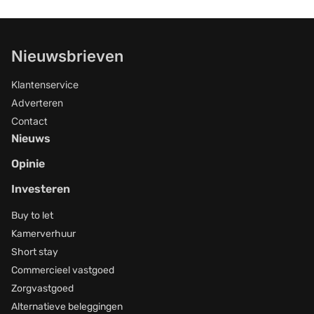
'De teller staat inmiddels op 97
procedures', zucht Fred Langeslag,
namens de ontwikkelaars. Kees en Bianca
Nieuwsbrieven
weten de bouw van duizenden woningen
te vertragen: 'Soms gaat het om
Klantenservice
boekwerken van zeshonderd pagina's'
Adverteren
Contact
Nieuws
Opinie
Investeren
Buy to let
Kamerverhuur
Short stay
Commercieel vastgoed
Zorgvastgoed
Alternatieve beleggingen