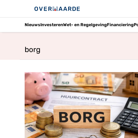
Nieuws
Investeren
Wet- en Regelgeving
Financiering
P
borg