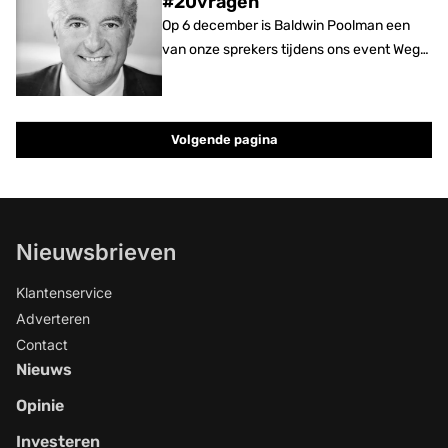
#20vragen
(sectormanager Vastgoed bij Rabobank) in
Op 6 december is Baldwin Poolman een
gesprek over hoe banken en taxateurs
van onze sprekers tijdens ons event Weg
vandaag kijken naar vastgoed, risico's en
van Wonen. Maar wie is hij eigenlijk?
financiering in een snel veranderende
markt.
Volgende pagina
Nieuwsbrieven
Klantenservice
Adverteren
Contact
Nieuws
Opinie
Investeren