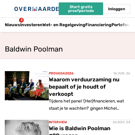
Start gratis
Inloggen
proefperiode
3
Nieuws
Investeren
Wet- en Regelgeving
Financiering
Portefeuil
Baldwin Poolman
PROVADA2026
16 JUN. 26
Waarom verduurzaming nu
bepaalt of je houdt of
verkoopt
Tijdens het panel '(Her)financieren, wat
staat je te wachten?' gingen Michel
Klaassen (expert verduurzaming en
herontwikkeling), Baldwin Poolman
INTERVIEW
26 NOV. 24
Wie is Baldwin Poolman
(zelfstandig taxateur) en Patrick Eversen