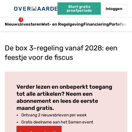
Start gratis
Inloggen
proefperiode
1
Nieuws
Investeren
Wet- en Regelgeving
Financiering
Portefeuil
De box 3-regeling vanaf 2028: een
feestje voor de fiscus
Log in
om dit artikel te lezen.
Verder lezen en onbeperkt toegang
tot alle artikelen? Neem een
abonnement en lees de eerste
maand gratis.
Ontvang 2 nieuwsbrieven per week
Gratis deelname aan het Samen event