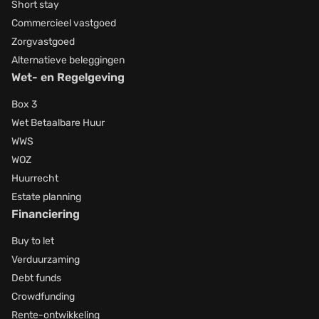
Short stay
Commercieel vastgoed
Zorgvastgoed
Alternatieve beleggingen
Wet- en Regelgeving
Box 3
Wet Betaalbare Huur
WWS
WOZ
Huurrecht
Estate planning
Financiering
Buy to let
Verduurzaming
Debt funds
Crowdfunding
Rente-ontwikkeling