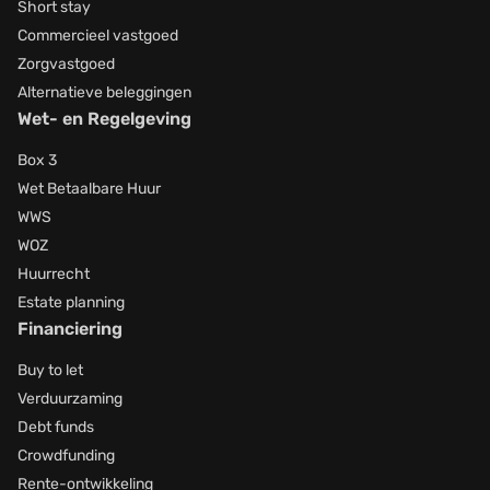
Short stay
Commercieel vastgoed
Zorgvastgoed
Alternatieve beleggingen
Wet- en Regelgeving
Box 3
Wet Betaalbare Huur
WWS
WOZ
Huurrecht
Estate planning
Financiering
Buy to let
Verduurzaming
Debt funds
Crowdfunding
Rente-ontwikkeling