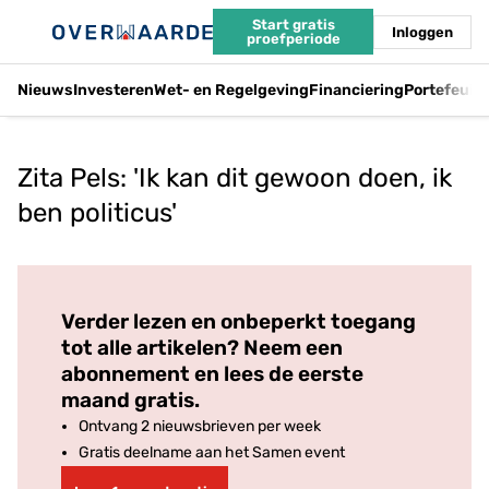
Start gratis
Inloggen
proefperiode
Nieuws
Investeren
Wet- en Regelgeving
Financiering
Portefeuil
Zita Pels: 'Ik kan dit gewoon doen, ik
ben politicus'
Log in
om dit artikel te lezen.
Verder lezen en onbeperkt toegang
tot alle artikelen? Neem een
abonnement en lees de eerste
maand gratis.
Ontvang 2 nieuwsbrieven per week
Gratis deelname aan het Samen event