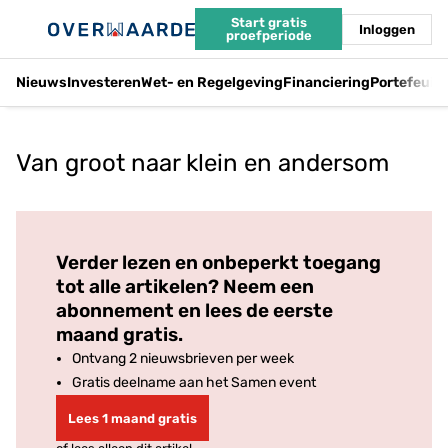
Start gratis
Inloggen
proefperiode
Nieuws
Investeren
Wet- en Regelgeving
Financiering
Portefeuil
Van groot naar klein en andersom
Log in
om dit artikel te lezen.
Verder lezen en onbeperkt toegang
tot alle artikelen? Neem een
abonnement en lees de eerste
maand gratis.
Ontvang 2 nieuwsbrieven per week
Gratis deelname aan het Samen event
Lees 1 maand gratis