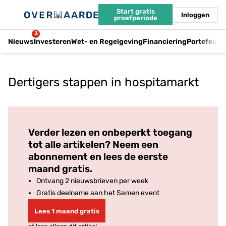
Start gratis
Inloggen
proefperiode
3
Nieuws
Investeren
Wet- en Regelgeving
Financiering
Portefeuil
Dertigers stappen in hospitamarkt
Log in
om dit artikel te lezen.
Verder lezen en onbeperkt toegang
tot alle artikelen? Neem een
abonnement en lees de eerste
maand gratis.
Ontvang 2 nieuwsbrieven per week
Gratis deelname aan het Samen event
Lees 1 maand gratis