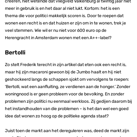
creëren, niet wetende dat vliegveld Valkenburg al twintig jaar niet
meer in gebruik is en het daar al niet lukt. Kortom: het is een
thema die voor politici makkelijk scoren is. Door te roepen dat
wonen een recht is en dat huizen er zijn om in te wonen, trek je
veel stemmen. Wie wil er nu niet voor 600 euro op de
Herengracht in Amsterdam wonen met een A++-label?
Bertolli
Zo stelt Frederik terecht in zijn artikel dat eten ook een recht is,
maar hij zijn macaroni gewoon bij de Jumbo haalt en hij niet
geshockeerd langs de schappen sjokt om vervolgens te roepen:
‘Bertolli, wat een aanfluiting, ze verdienen aan de honger.’ Zonder
woningnood is er geen probleem voor de bevolking. En zonder
problemen zijn politici nu eenmaal werkloos. Zij gedijen daarom bij
het instandhouden van die problemen – is het dan wel een goed
idee dat wonen zo hoog op de politieke agenda staat?
Juist toen de markt aan het dereguleren was, deed de markt zijn