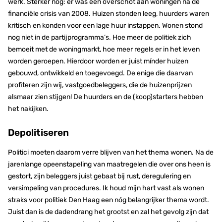
werk. Sterker nog: er was een overschot aan woningen na de
financiële crisis van 2008. Huizen stonden leeg, huurders waren
kritisch en konden voor een lage huur instappen. Wonen stond
nog niet in de partijprogramma’s. Hoe meer de politiek zich
bemoeit met de woningmarkt, hoe meer regels er in het leven
worden geroepen. Hierdoor worden er juist mínder huizen
gebouwd, ontwikkeld en toegevoegd. De enige die daarvan
profiteren zijn wij, vastgoedbeleggers, die de huizenprijzen
alsmaar zien stijgen! De huurders en de (koop)starters hebben
het nakijken.
Depolitiseren
Politici moeten daarom verre blijven van het thema wonen. Na de
jarenlange opeenstapeling van maatregelen die over ons heen is
gestort, zijn beleggers juist gebaat bij rust, deregulering en
versimpeling van procedures. Ik houd mijn hart vast als wonen
straks voor politiek Den Haag een nóg belangrijker thema wordt.
Juist dan is de dadendrang het grootst en zal het gevolg zijn dat