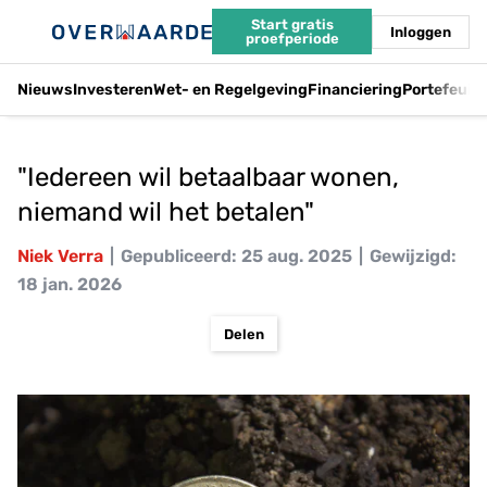
Start gratis
Inloggen
proefperiode
Nieuws
Investeren
Wet- en Regelgeving
Financiering
Portefeuil
"Iedereen wil betaalbaar wonen,
niemand wil het betalen"
Niek Verra
Gepubliceerd: 25 aug. 2025
Gewijzigd:
18 jan. 2026
Delen