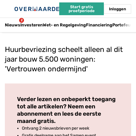
Start gratis
Inloggen
proefperiode
2
Nieuws
Investeren
Wet- en Regelgeving
Financiering
Portefeuil
Huurbevriezing scheelt alleen al dit
jaar bouw 5.500 woningen:
'Vertrouwen ondermijnd'
Log in
om dit artikel te lezen.
Verder lezen en onbeperkt toegang
tot alle artikelen? Neem een
abonnement en lees de eerste
maand gratis.
Ontvang 2 nieuwsbrieven per week
Gratis deelname aan het Samen event