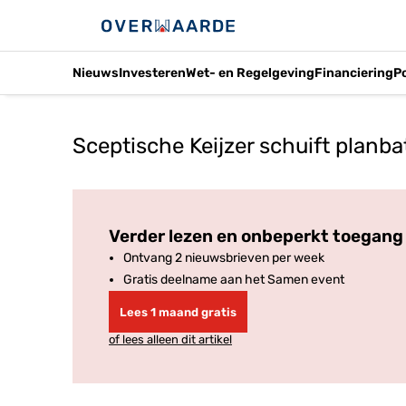
Nieuws
Investeren
Wet- en Regelgeving
Financiering
P
Sceptische Keijzer schuift planba
Verder lezen en onbeperkt toegang 
Ontvang 2 nieuwsbrieven per week
Gratis deelname aan het Samen event
Lees 1 maand gratis
of lees alleen dit artikel