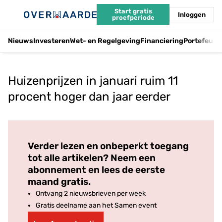
Start gratis
Inloggen
proefperiode
Nieuws
Investeren
Wet- en Regelgeving
Financiering
Portefeuil
Huizenprijzen in januari ruim 11
procent hoger dan jaar eerder
Log in
om dit artikel te lezen.
Verder lezen en onbeperkt toegang
tot alle artikelen? Neem een
abonnement en lees de eerste
maand gratis.
Ontvang 2 nieuwsbrieven per week
Gratis deelname aan het Samen event