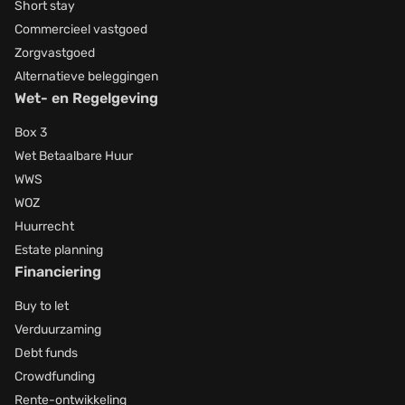
Short stay
Commercieel vastgoed
Zorgvastgoed
Alternatieve beleggingen
Wet- en Regelgeving
Box 3
Wet Betaalbare Huur
WWS
WOZ
Huurrecht
Estate planning
Financiering
Buy to let
Verduurzaming
Debt funds
Crowdfunding
Rente-ontwikkeling