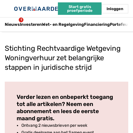
Start gratis
Inloggen
proefperiode
1
Nieuws
Investeren
Wet- en Regelgeving
Financiering
Portefeuil
Stichting Rechtvaardige Wetgeving
Woningverhuur zet belangrijke
stappen in juridische strijd
Log in
om dit artikel te lezen.
Verder lezen en onbeperkt toegang
tot alle artikelen? Neem een
abonnement en lees de eerste
maand gratis.
Ontvang 2 nieuwsbrieven per week
Gratis deelname aan het Samen event