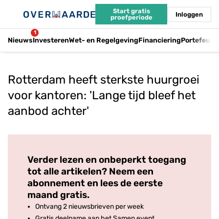
Start gratis
Inloggen
proefperiode
1
Nieuws
Investeren
Wet- en Regelgeving
Financiering
Portefeuil
Rotterdam heeft sterkste huurgroei
voor kantoren: 'Lange tijd bleef het
aanbod achter'
Log in
om dit artikel te lezen.
Verder lezen en onbeperkt toegang
tot alle artikelen? Neem een
abonnement en lees de eerste
maand gratis.
Ontvang 2 nieuwsbrieven per week
Gratis deelname aan het Samen event