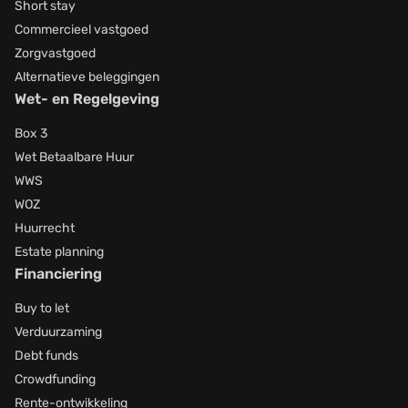
Short stay
Commercieel vastgoed
Zorgvastgoed
Alternatieve beleggingen
Wet- en Regelgeving
Box 3
Wet Betaalbare Huur
WWS
WOZ
Huurrecht
Estate planning
Financiering
Buy to let
Verduurzaming
Debt funds
Crowdfunding
Rente-ontwikkeling