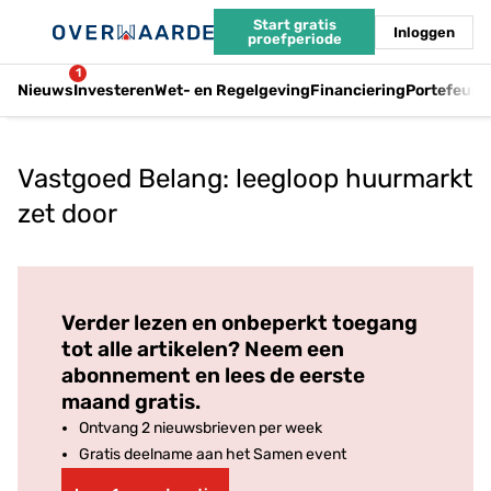
Start gratis
Inloggen
proefperiode
1
Nieuws
Investeren
Wet- en Regelgeving
Financiering
Portefeuil
Vastgoed Belang: leegloop huurmarkt
zet door
Log in
om dit artikel te lezen.
Verder lezen en onbeperkt toegang
tot alle artikelen? Neem een
abonnement en lees de eerste
maand gratis.
Ontvang 2 nieuwsbrieven per week
Gratis deelname aan het Samen event