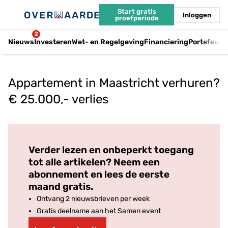
Start gratis
Inloggen
proefperiode
2
Nieuws
Investeren
Wet- en Regelgeving
Financiering
Portefeuil
Appartement in Maastricht verhuren?
€ 25.000,- verlies
Log in
om dit artikel te lezen.
Verder lezen en onbeperkt toegang
tot alle artikelen? Neem een
abonnement en lees de eerste
maand gratis.
Ontvang 2 nieuwsbrieven per week
Gratis deelname aan het Samen event