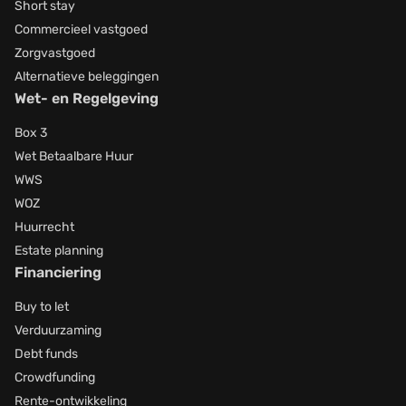
Short stay
Commercieel vastgoed
Zorgvastgoed
Alternatieve beleggingen
Wet- en Regelgeving
Box 3
Wet Betaalbare Huur
WWS
WOZ
Huurrecht
Estate planning
Financiering
Buy to let
Verduurzaming
Debt funds
Crowdfunding
Rente-ontwikkeling