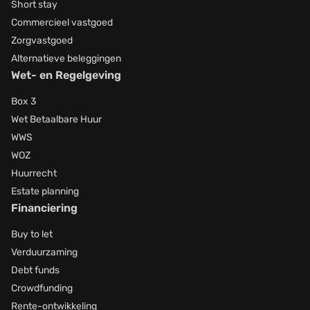
Short stay
Commercieel vastgoed
Zorgvastgoed
Alternatieve beleggingen
Wet- en Regelgeving
Box 3
Wet Betaalbare Huur
WWS
WOZ
Huurrecht
Estate planning
Financiering
Buy to let
Verduurzaming
Debt funds
Crowdfunding
Rente-ontwikkeling