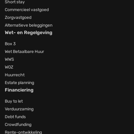
Short stay
Commercieel vastgoed
Zorgvastgoed
Alternatieve beleggingen
Wet- en Regelgeving
Box 3
Wet Betaalbare Huur
WWS
WOZ
Huurrecht
Estate planning
Financiering
Buy to let
Verduurzaming
Debt funds
Crowdfunding
Rente-ontwikkeling