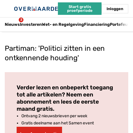
Start gratis
Inloggen
proefperiode
3
Nieuws
Investeren
Wet- en Regelgeving
Financiering
Portefeuil
Partiman: 'Politici zitten in een
ontkennende houding'
Log in
om dit artikel te lezen.
Verder lezen en onbeperkt toegang
tot alle artikelen? Neem een
abonnement en lees de eerste
maand gratis.
Ontvang 2 nieuwsbrieven per week
Gratis deelname aan het Samen event