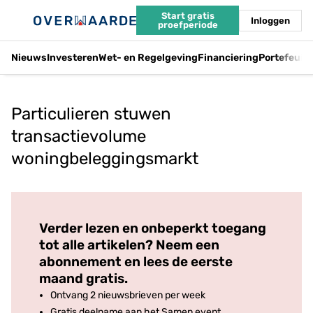
Start gratis
Inloggen
proefperiode
Nieuws
Investeren
Wet- en Regelgeving
Financiering
Portefeuil
Particulieren stuwen
transactievolume
woningbeleggingsmarkt
Log in
om dit artikel te lezen.
Verder lezen en onbeperkt toegang
tot alle artikelen? Neem een
abonnement en lees de eerste
maand gratis.
Ontvang 2 nieuwsbrieven per week
Gratis deelname aan het Samen event