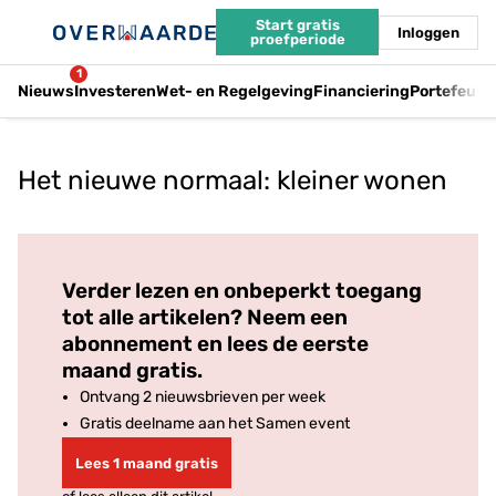
Start gratis
Inloggen
proefperiode
1
Nieuws
Investeren
Wet- en Regelgeving
Financiering
Portefeuil
Het nieuwe normaal: kleiner wonen
Log in
om dit artikel te lezen.
Verder lezen en onbeperkt toegang
tot alle artikelen? Neem een
abonnement en lees de eerste
maand gratis.
Ontvang 2 nieuwsbrieven per week
Gratis deelname aan het Samen event
Lees 1 maand gratis