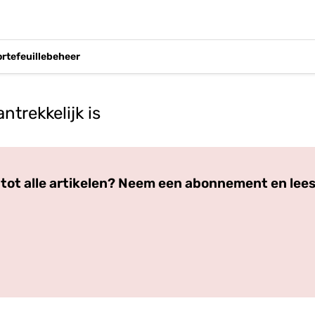
ortefeuillebeheer
trekkelijk is
Log in
om dit artikel te lezen.
tot alle artikelen? Neem een abonnement en lees