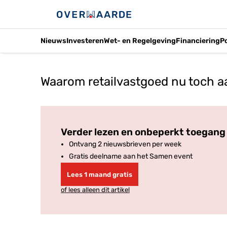
Nieuws
Investeren
Wet- en Regelgeving
Financiering
P
Waarom retailvastgoed nu toch aan
Verder lezen en onbeperkt toegang 
Ontvang 2 nieuwsbrieven per week
Gratis deelname aan het Samen event
Lees 1 maand gratis
of lees alleen dit artikel