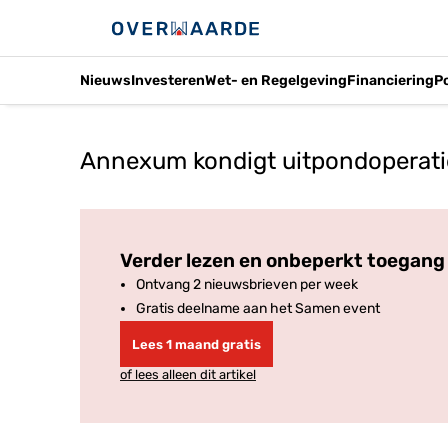
Nieuws
Investeren
Wet- en Regelgeving
Financiering
P
Annexum kondigt uitpondoperati
Verder lezen en onbeperkt toegang 
Ontvang 2 nieuwsbrieven per week
Gratis deelname aan het Samen event
Lees 1 maand gratis
of lees alleen dit artikel