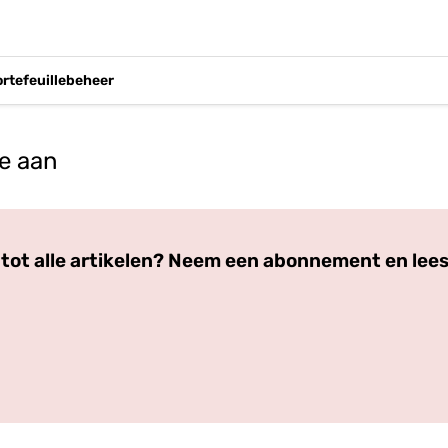
ortefeuillebeheer
e aan
Log in
om dit artikel te lezen.
tot alle artikelen? Neem een abonnement en lees